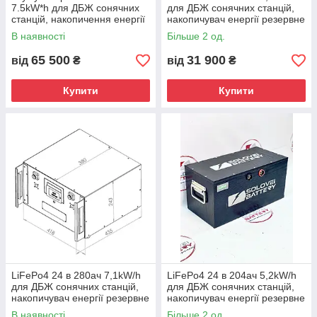
7.5kW*h для ДБЖ сонячних
для ДБЖ сонячних станцій,
станцій, накопичення енергії
накопичувач енергії резервне
безперебійного живлення
живлення UPS ДБЖ Літій
В наявності
Більше 2 од.
UPS ДБЖ ДБЖ ДБЖ
Залізо батарея
65 500
31 900
від
₴
від
₴
Купити
Купити
LiFePo4 24 в 280ач 7,1kW/h
LiFePo4 24 в 204ач 5,2kW/h
для ДБЖ сонячних станцій,
для ДБЖ сонячних станцій,
накопичувач енергії резервне
накопичувач енергії резервне
живлення UPS ДБЖ Літій
живлення UPS ДБЖ Літій
В наявності
Більше 2 од.