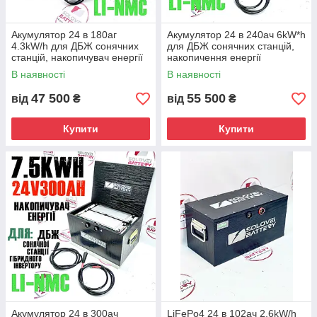
Акумулятор 24 в 180аг
Акумулятор 24 в 240ач 6kW*h
4.3kW/h для ДБЖ сонячних
для ДБЖ сонячних станцій,
станцій, накопичувач енергії
накопичення енергії
безперебійне безперервне
безперебійного живлення
В наявності
В наявності
живлення UPS ДБЖ ДБЖ
UPS ДБЖ ДБЖ ДБЖ
ДБЖ
47 500
55 500
від
₴
від
₴
Купити
Купити
Акумулятор 24 в 300ач
LiFePo4 24 в 102ач 2,6kW/h