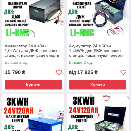
Акумулятор 24 в 40ач
Акумулятор 24 в 60ач
1,0kW/h для ДБЖ сонячних
1,4kW/h для ДБЖ сонячних
станцій, накопичувач енергії
станцій, накопичувач енергії
безперебійне безперервне
безперебійне безперервне
Більше 2 од.
Більше 2 од.
живлення UPS ДБЖ батарея
живлення UPS ДБЖ батарея
15 790
17 825
₴
від
₴
Купити
Купити