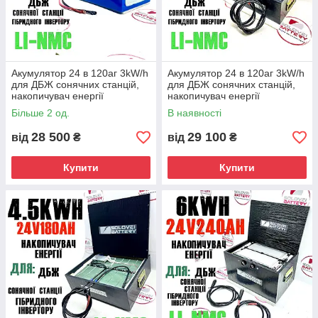
Акумулятор 24 в 120аг 3kW/h
Акумулятор 24 в 120аг 3kW/h
для ДБЖ сонячних станцій,
для ДБЖ сонячних станцій,
накопичувач енергії
накопичувач енергії
безперебійне безперервне
безперебійне безперервне
Більше 2 од.
В наявності
живлення UPS ДБЖ батарея
живлення UPS ДБЖ батарея
28 500
29 100
від
₴
від
₴
Купити
Купити