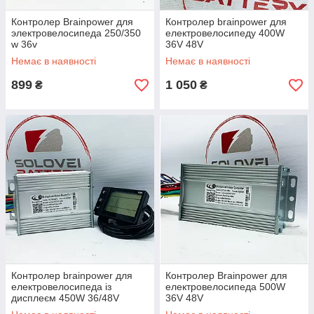
Контролер Brainpower для
Контролер brainpower для
электровелосипеда 250/350
електровелосипеду 400W
w 36v
36V 48V
Немає в наявності
Немає в наявності
899
1 050
₴
₴
Контролер brainpower для
Контролер Brainpower для
електровелосипеда із
електровелосипеда 500W
дисплеєм 450W 36/48V
36V 48V