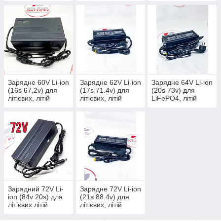
акумуляторів
Залізо Фосфат
Зарядне 60V Li-ion
Зарядне 62V Li-ion
Зарядне 64V Li-ion
(16s 67,2v) для
(17s 71.4v) для
(20s 73v) для
літієвих, літій
літієвих, літій
LiFePO4, літій
іонних
іонних
залізо фосфатні
акумуляторів
акумуляторів
акумуляторів
Зарядний 72V Li-
Зарядне 72V Li-ion
ion (84v 20s) для
(21s 88.4v) для
літієвих літій
літієвих, літій
іонних
іонних
акумуляторів
акумуляторів