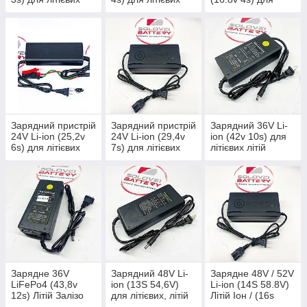
літій іонних
літій
літієвих літій
акумуляторів
залізофосфатних
іонних
акумуляторів
акумуляторів
LiFePo4
Зарядний пристрій
Зарядний пристрій
Зарядний 36V Li-
24V Li-ion (25,2v
24V Li-ion (29,4v
ion (42v 10s) для
6s) для літієвих
7s) для літієвих
літієвих літій
літій іонних
літій іонних
іонних
акумуляторів
акумуляторів
акумуляторів
Зарядне 36V
Зарядний 48V Li-
Зарядне 48V / 52V
LiFePo4 (43,8v
ion (13S 54,6V)
Li-ion (14S 58.8V)
12s) Літій Залізо
для літієвих, літій
Літій Іон / (16s
Фосфат ЛІФЕР
іонних
58.4) LiFePo Літій