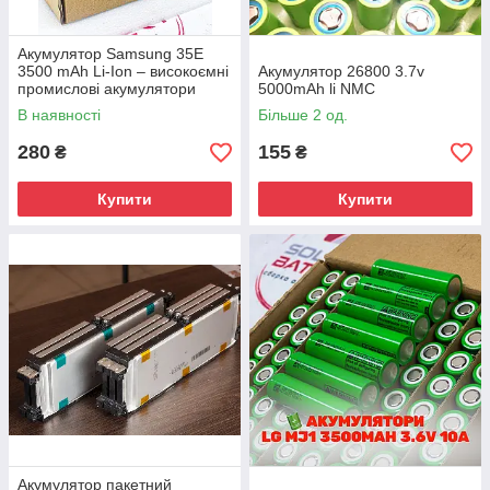
Акумулятор Samsung 35E
3500 mAh Li-Ion – високоємні
Акумулятор 26800 3.7v
промислові акумулятори
5000mAh li NMC
формату 18650 без захисту
В наявності
Більше 2 од.
280
155
₴
₴
Купити
Купити
Акумулятор пакетний