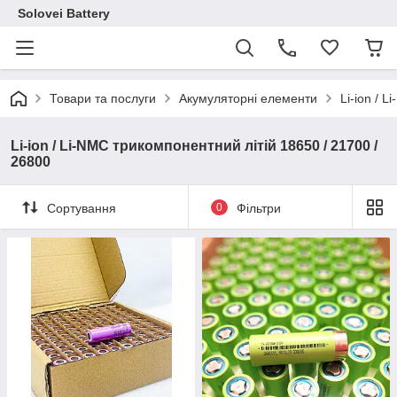
Solovei Battery
Товари та послуги
Акумуляторні елементи
Li-ion / 
Li-ion / Li-NMC трикомпонентний літій 18650 / 21700 /
26800
Сортування
0
Фільтри