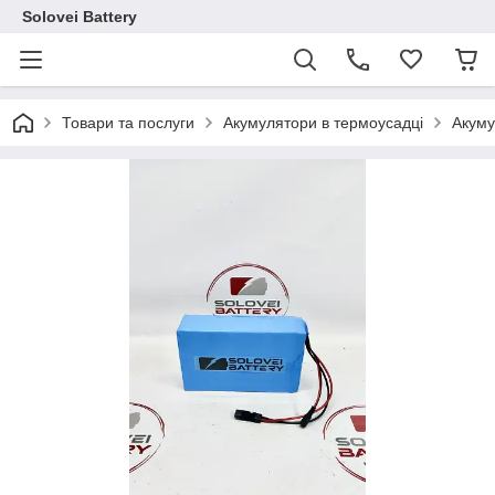
Solovei Battery
Товари та послуги
Акумулятори в термоусадці
Акуму