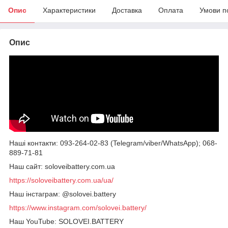
Опис
Характеристики
Доставка
Оплата
Умови п
Опис
Наші контакти: 093-264-02-83 (Telegram/viber/WhatsApp); 068-
889-71-81
Наш сайт: soloveibattery.com.ua
https://soloveibattery.com.ua/ua/
Наш інстаграм: @solovei.battery
https://www.instagram.com/solovei.battery/
Наш YouTube: SOLOVEI.BATTERY