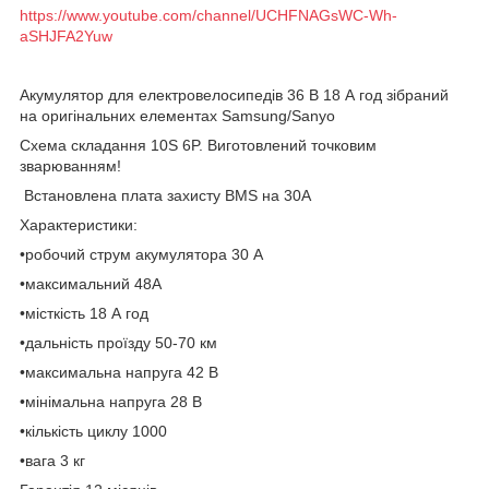
https://www.youtube.com/channel/UCHFNAGsWC-Wh-
aSHJFA2Yuw
Акумулятор для електровелосипедів 36 В 18 А год зібраний
на оригінальних елементах
Samsung/Sanyo
Схема складання 10S 6P. Виготовлений точковим
зварюванням!
Встановлена плата захисту BMS на 30А
Характеристики:
•робочий струм акумулятора 30 А
•максимальний 48А
•місткість 18 А год
•дальність проїзду 50-70 км
•максимальна напруга 42 В
•мінімальна напруга 28 В
•кількість циклу 1000
•вага 3 кг