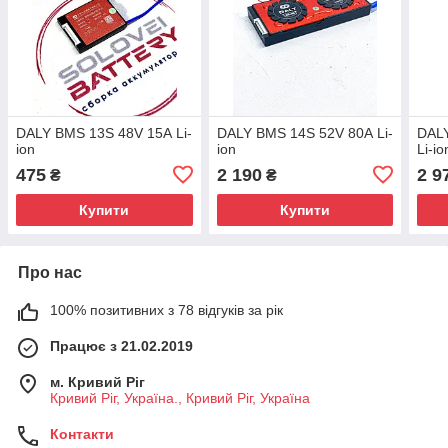
DALY BMS 13S 48V 15А Li-
DALY BMS 14S 52V 80А Li-
DAL
ion
ion
Li-io
475
2 190
2 9
₴
₴
Купити
Купити
Про нас
100% позитивних з 78 відгуків за рік
Працює з 21.02.2019
м. Кривий Ріг
Кривий Ріг, Україна., Кривий Ріг, Україна
Контакти