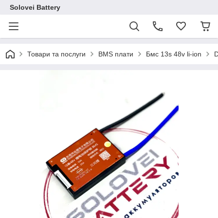
Solovei Battery
Товари та послуги
BMS плати
Бмс 13s 48v li-ion
D