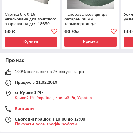
Стрічка 8 х 0.15
Паперова ізоляція для
Усил
нікельована для точкового
батарей 80 мм
унів
зварювання для 18650
термокартон для
акумуляторів
50
60
600
₴
₴/м
Купити
Купити
Про нас
100% позитивних з 76 відгуків за рік
Працює з 21.02.2019
м. Кривий Ріг
Кривий Ріг, Україна., Кривий Ріг, Україна
Контакти
Сьогодні працює з 10:00 до 17:00
Показати весь графік роботи