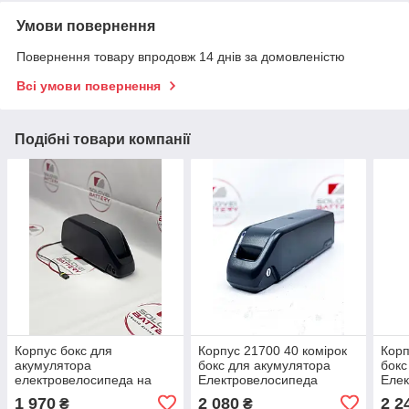
Умови повернення
Повернення товару впродовж 14 днів за домовленістю
Всі умови повернення
Подібні товари компанії
Корпус бокс для
Корпус 21700 40 комірок
Корп
акумулятора
бокс для акумулятора
бокс
електровелосипеда на
Електровелосипеда
Еле
polly g91 18650
1 970
2 080
2 2
₴
₴