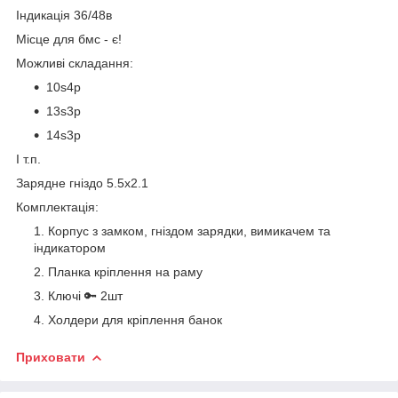
Індикація 36/48в
Місце для бмс - є!
Можливі складання:
10s4p
13s3p
14s3p
І т.п.
Зарядне гніздо 5.5х2.1
Комплектація:
Корпус з замком, гніздом зарядки, вимикачем та
індикатором
Планка кріплення на раму
Ключі 🔑 2шт
Холдери для кріплення банок
Приховати