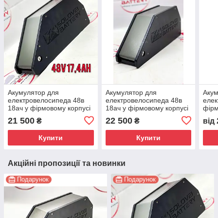
Акумулятор для
Акумулятор для
Акум
електровелосипеда 48в
електровелосипеда 48в
елек
18ач у фірмовому корпусі
18ач у фірмовому корпусі
фірм
SB-1878
SB-2152
21 500
22 500
₴
₴
від
Купити
Купити
Акційні пропозиції та новинки
Подарунок
Подарунок