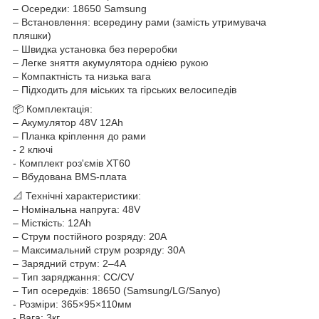
– Осередки: 18650 Samsung
– Встановлення: всередину рами (замість утримувача
пляшки)
– Швидка установка без переробки
– Легке зняття акумулятора однією рукою
– Компактність та низька вага
– Підходить для міських та гірських велосипедів
📦 Комплектація:
– Акумулятор 48V 12Ah
– Планка кріплення до рами
- 2 ключі
- Комплект роз'ємів XT60
– Вбудована BMS-плата
📐 Технічні характеристики:
– Номінальна напруга: 48V
– Місткість: 12Ah
– Струм постійного розряду: 20A
– Максимальний струм розряду: 30A
– Зарядний струм: 2–4A
– Тип заряджання: CC/CV
– Тип осередків: 18650 (Samsung/LG/Sanyo)
- Розміри: 365×95×110мм
- Вага: 3кг