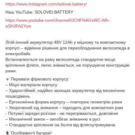
https://www.instagram.com/solovei.battery/
Наш YouTube: SOLOVEI.BATTERY
https://www.youtube.com/channel/UCHFNAGsWC-Wh-
aSHJFA2Yuw
Літій-іонний акумулятор 48V 12Ah у міцному та компактному
корпусі – відмінне рішення для переобладнання велосипеда в
електробайк.
Встановлюється на раму велосипеда стандартне місце
кріплення фляги, легко знімається, не порушуючи конструкцію
рами.
🔹 Переваги фірмового корпусу:
– Міцні матеріали корпусу
– Ударостійкий, надійно захищає акумулятор від механічних
пошкоджень
– Ергономічна форма корпусу – повторює геометрію рами
– Укорочений хід знімання – підходить для компактних рам
- Потужні зарядні роз'єми - не перегріваються, довговічні
– Механічний замок – запобігає зніманню в русі
– Стандартне кріплення на болти від флягоутримувача
🔋 Особливості батареї: