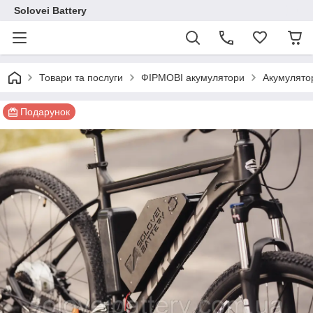
Solovei Battery
Товари та послуги
ФІРМОВІ акумулятори
Акумулято
Подарунок