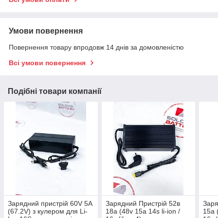
Умови повернення
Повернення товару впродовж 14 днів за домовленістю
Всі умови повернення
Подібні товари компанії
Зарядний пристрій 60V 5А
Зарядний Пристрій 52в
Заря
(67.2V) з кулером для Li-
18a (48v 15a 14s li-ion /
15a (