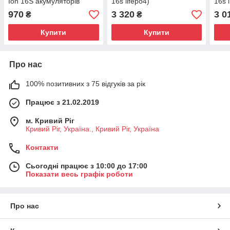
Ion 16S акумуляторів
16s lifepo4)
16s 
970
3 320
3 0
₴
₴
Купити
Купити
Про нас
100% позитивних з 75 відгуків за рік
Працює з 21.02.2019
м. Кривий Ріг
Кривий Ріг, Україна., Кривий Ріг, Україна
Контакти
Сьогодні працює з 10:00 до 17:00
Показати весь графік роботи
Про нас