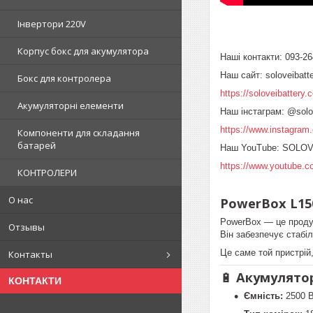
Інвертори 220V
Корпус бокс для акумулятора
Наші контакти: 093-26
Наш сайт: soloveibatt
Бокс для контролера
https://soloveibattery.
Акумуляторні елементи
Наш інстаграм: @solov
https://www.instagram.
Компоненти для складання
батарей
Наш YouTube: SOLO
https://www.youtub
КОНТРОЛЕРИ
О нас
PowerBox L15
PowerBox — це продум
Отзывы
Він забезпечує стабі
Це саме той пристрій,
Контакты
🔋
Акумулято
КОНТАКТИ
Ємність:
2500 В