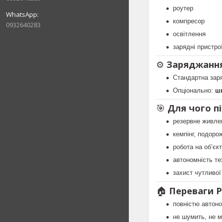
роутер
компресор
0932640283
освітлення
зарядні пристрої
⚙️
Заряджанн
Стандартна зар
Опціонально:
шв
🎯
Для чого п
резервне живлен
кемпінг, подорож
робота на об’єк
автономність те
захист чутливої
🏠
Переваги 
повністю автон
не шумить, не м