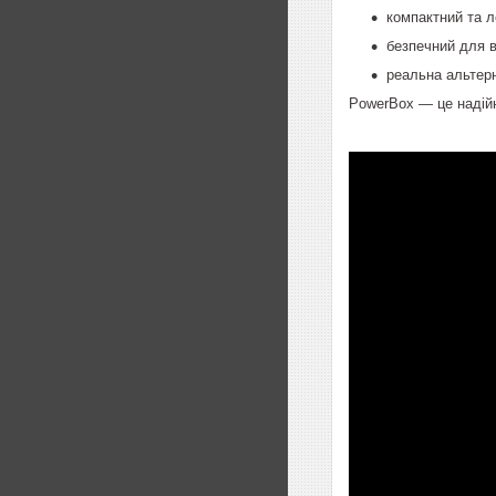
компактний та л
безпечний для в
реальна альтерн
PowerBox — це надійн