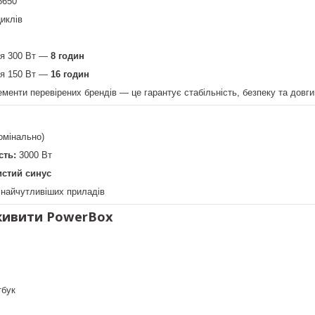
8650
иклів
ня 300 Вт —
8 годин
ня 150 Вт —
16 годин
ементи перевірених брендів — це гарантує стабільність, безпеку та довг
номінально)
сть:
3000 Вт
истий синус
 найчутливіших приладів
ивити PowerBox
тбук