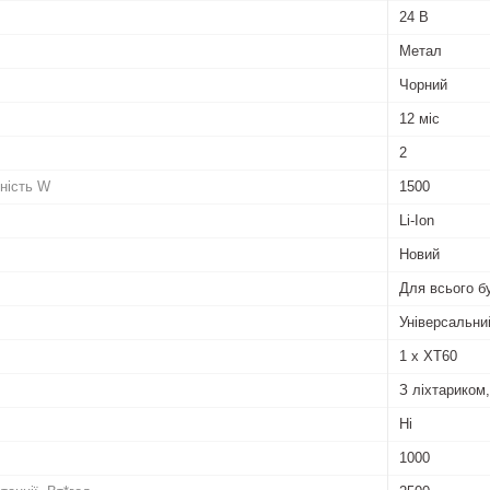
24 В
Метал
Чорний
12 міс
2
ність W
1500
Li-Ion
Новий
Для всього б
Універсальни
1 x XT60
З ліхтариком
Ні
1000