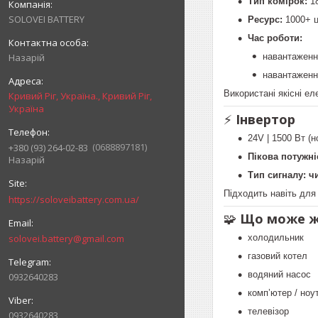
Тип комірок:
1
SOLOVEI BATTERY
Ресурс:
1000+ ц
Час роботи:
Назарій
навантажен
навантажен
Використані якісні ел
Кривий Ріг, Україна., Кривий Ріг,
Україна
⚡️
Інвертор
24V | 1500 Вт (
0688897181
+380 (93) 264-02-83
Пікова потужні
Назарій
Тип сигналу:
ч
Підходить навіть для
https://soloveibattery.com.ua/
🧩
Що може ж
холодильник
solovei.battery@gmail.com
газовий котел
водяний насос
0932640283
комп’ютер / ноу
телевізор
0932640283