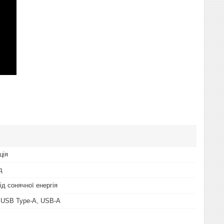
ція
д
ід сонячної енергія
 USB Type-A, USB-A