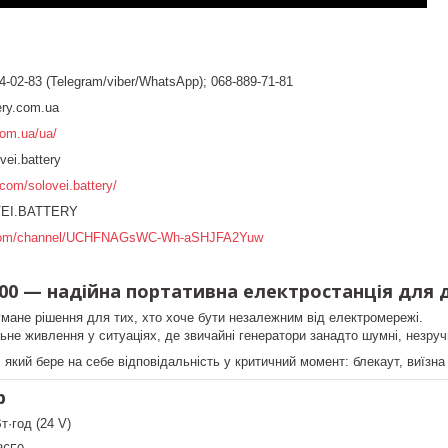
4-02-83 (Telegram/viber/WhatsApp); 068-889-71-81
ery.com.ua
com.ua/ua/
ei.battery
com/solovei.battery/
VEI.BATTERY
e.com/channel/UCHFNAGsWC-Wh-aSHJFA2Yuw
00 — надійна портативна електростанція для 
ане рішення для тих, хто хоче бути незалежним від електромережі.
льне живлення у ситуаціях, де звичайні генератори занадто шумні, незруч
 який бере на себе відповідальність у критичний момент: блекаут, виїзна
р
т·год (24 V)