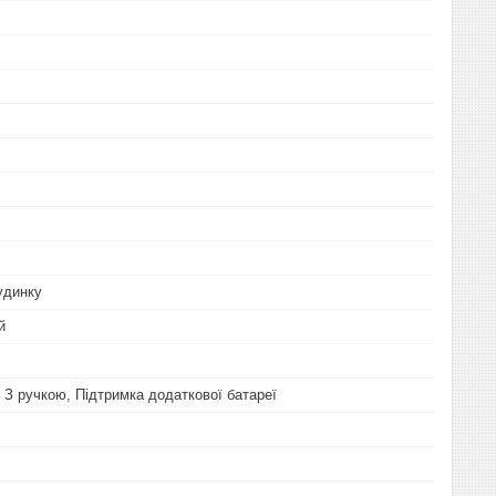
удинку
й
, З ручкою, Підтримка додаткової батареї