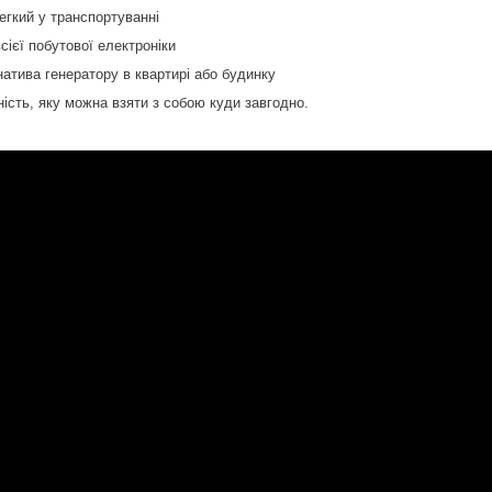
егкий у транспортуванні
сієї побутової електроніки
атива генератору в квартирі або будинку
ість, яку можна взяти з собою куди завгодно.