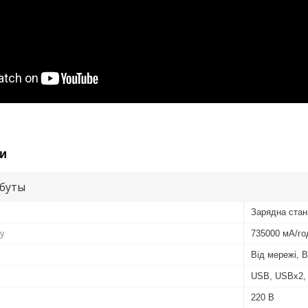
и
буты
Зарядна стан
ру
735000 мА/го
Від мережі, В
USB, USBx2,
220 В