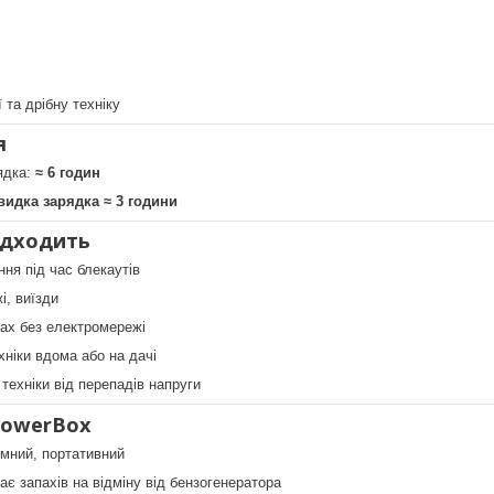
 та дрібну техніку
я
ядка:
≈ 6 годин
идка зарядка ≈ 3 години
ідходить
ня під час блекаутів
і, виїзди
тах без електромережі
хніки вдома або на дачі
 техніки від перепадів напруги
PowerBox
омний, портативний
ає запахів на відміну від бензогенератора