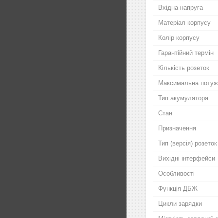
Вхідна напруга
Матеріал корпусу
Колір корпусу
Гарантійний термін
Кількість розеток
Максимальна потуж
Тип акумулятора
Стан
Призначення
Тип (версія) розеток
Вихідні інтерфейси
Особливості
Функція ДБЖ
Цикли зарядки