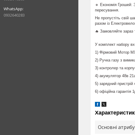
🔹 Економія Грошей: 
пересування.
0932640283
Не пропустіть свій ш
разом із Електровел
🔥 Замовляйте зараз 
У комплект набору вх
1) Фірмовий Мотор M
2) Ручка газу з вими
3) контролер та корп
4) акумулятор 48в 21
5) зарядний пристрій
6) офіційна гарантія 1
Характеристик
Основні атриб