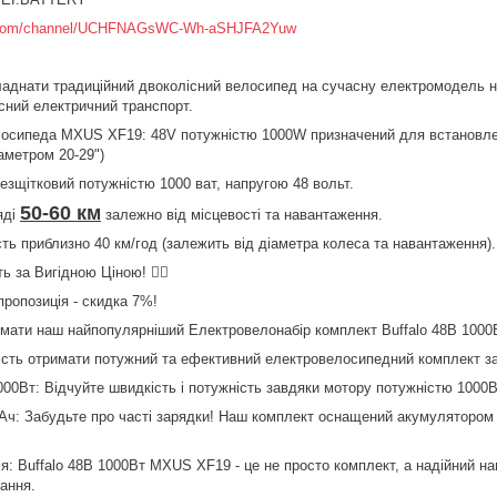
e.com/channel/UCHFNAGsWC-Wh-aSHJFA2Yuw
аднати традиційний двоколісний велосипед на сучасну електромодель не
сний електричний транспорт.
лосипеда MXUS XF19: 48V потужністю 1000W призначений для встановл
аметром 20-29")
езщітковий потужністю 1000 ват, напругою 48 вольт.
50-60 км
яді
залежно від місцевості та навантаження.
ь приблизно 40 км/год (залежить від діаметра колеса та навантаження).
ь за Вигідною Ціною! 🚴‍♀️
пропозиція - скидка 7%!
имати наш найпопулярніший Електровелонабір комплект Buffalo 48В 1000
ість отримати потужний та ефективний електровелосипедний комплект за
00Вт: Відчуйте швидкість і потужність завдяки мотору потужністю 1000Вт
Ач: Забудьте про часті зарядки! Наш комплект оснащений акумулятором 
ія: Buffalo 48В 1000Вт MXUS XF19 - це не просто комплект, а надійний на
тання.