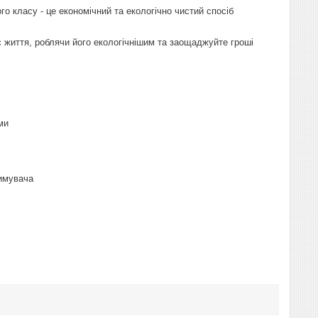
 класу - це економічний та екологічно чистий спосіб
є життя, роблячи його екологічнішим та заощаджуйте гроші
ями
римувача