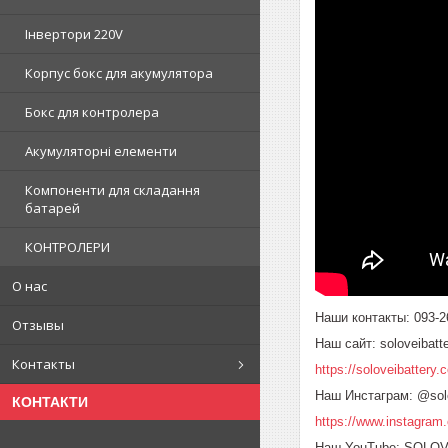
Інвертори 220V
Корпус бокс для акумулятора
Бокс для контролера
Акумуляторні елементи
Компоненти для складання
батарей
КОНТРОЛЕРИ
О нас
Наши контакты: 093-26
Отзывы
Наш сайт: soloveibatt
Контакты
https://soloveibattery.
Наш Инстаграм: @solo
КОНТАКТИ
https://www.instagram.
Наш YouTube: SOLO