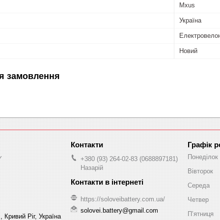
Mxus
Україна
Електровелон
Новий
я замовлення
Графік р
Понеділок
Y
+380 (93) 264-02-83
0688897181
Назарій
Вівторок
Середа
https://soloveibattery.com.ua/
Четвер
solovei.battery@gmail.com
Пʼятниця
., Кривий Ріг, Україна