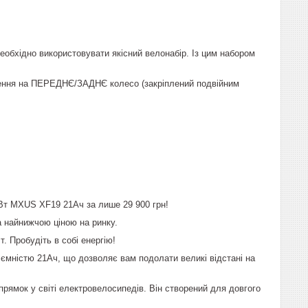
обхідно використовувати якісний велонабір. Із цим набором
ення на ПЕРЕДНЄ/ЗАДНЄ колесо (закріплений подвійним
Вт MXUS XF19 21Ач за лише 29 900 грн!
 найнижчою ціною на ринку.
. Пробудіть в собі енергію!
ємністю 21Ач, що дозволяє вам подолати великі відстані на
прямок у світі електровелосипедів. Він створений для довгого