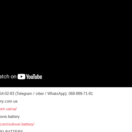
4-02-83 (Telegram / viber / WhatsApp); 068-889-71-81
ery.com.ua
com.ua/ua/
vei.battery
com/solovei.battery/
VEI.BATTERY