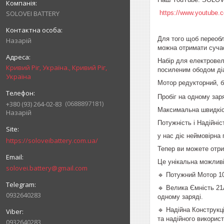
https://www.youtub
SOLOVEI BATTERY
Для того щоб переобл
Назарій
можна отримати суча
Набір для електрове
Кривий Ріг, Україна., Кривий Ріг,
посиленим ободом ді
Україна
Мотор редукторний, б
Пробіг на одному зар
0688897181
+380 (93) 264-02-83
Максимальна швидкіст
Назарій
Потужність і Надійніст
у нас діє неймовірна 
https://soloveibattery.com.ua/
Тепер ви можете отр
Це унікальна можлив
solovei.battery@gmail.com
🔹 Потужний Мотор 10
🔹 Велика Ємність 21
0932640283
одному заряді.
🔹 Надійна Конструкц
та надійного викорис
0932640283