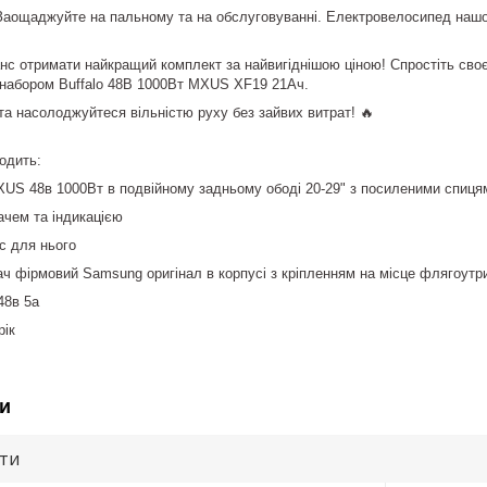
Заощаджуйте на пальному та на обслуговуванні. Електровелосипед нашого
анс отримати найкращий комплект за найвигіднішою ціною! Спростіть сво
онабором Buffalo 48В 1000Вт MXUS XF19 21Ач.
та насолоджуйтеся вільністю руху без зайвих витрат! 🔥
одить:
XUS 48в 1000Вт в подвійному задньому ободі 20-29" з посиленими спиц
качем та індикацією
ус для нього
ач фірмовий Samsung оригінал в корпусі з кріпленням на місце флягоут
 48в 5а
рік
и
ути