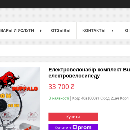
ВАРЫ И УСЛУГИ
ОТЗЫВЫ
КОНТАКТЫ
О
Електровелонабір комплект Bu
електровелосипеду
33 700 ₴
В наявності
Код:
48в1000вт Обод 21ач Корп
Купити
Купити з