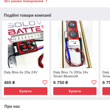
Всі умови повернення
Подібні товари компанії
Daly Bms 6s 20a 24V
Daly Bms 7s 200a 24v
Daly
Smart Bluetooth
Smar
465
6 750
6 7
₴
₴
Купити
Купити
Про нас