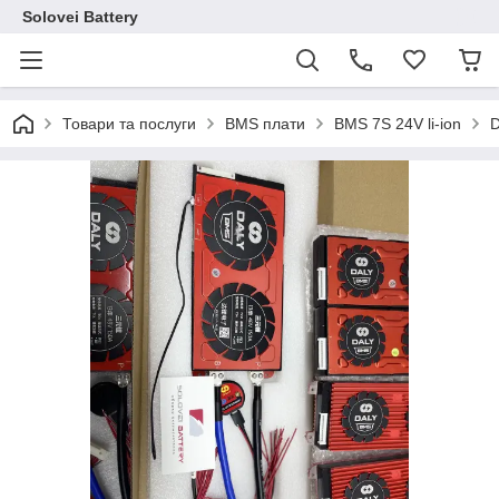
Solovei Battery
Товари та послуги
BMS плати
BMS 7S 24V li-ion
D