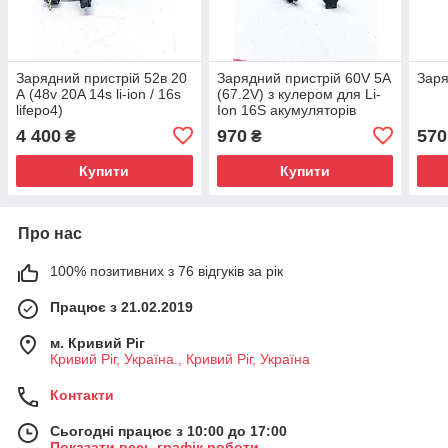
Зарядний пристрій 52в 20
Зарядний пристрій 60V 5А
Заря
А (48v 20A 14s li-ion / 16s
(67.2V) з кулером для Li-
lifepo4)
Ion 16S акумуляторів
4 400
970
570
₴
₴
Купити
Купити
Про нас
100% позитивних з 76 відгуків за рік
Працює з 21.02.2019
м. Кривий Ріг
Кривий Ріг, Україна., Кривий Ріг, Україна
Контакти
Сьогодні працює з 10:00 до 17:00
Показати весь графік роботи