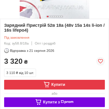
Зарядний Пристрій 52в 18a (48v 15a 14s li-ion /
16s lifepo4)
Під замовлення
Код: зу58.8/18а
Опт і роздріб
Відправка з
21 серпня 2026
3 320
₴
3 110 ₴
від 10 шт.
Купити
або
Купити з