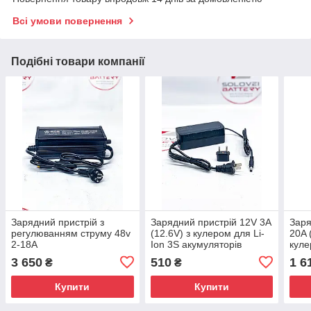
Всі умови повернення
Подібні товари компанії
Зарядний пристрій з
Зарядний пристрій 12V 3A
Заря
регулюванням струму 48v
(12.6V) з кулером для Li-
20A 
2-18А
Ion 3S акумуляторів
куле
акум
3 650
510
1 6
₴
₴
Купити
Купити