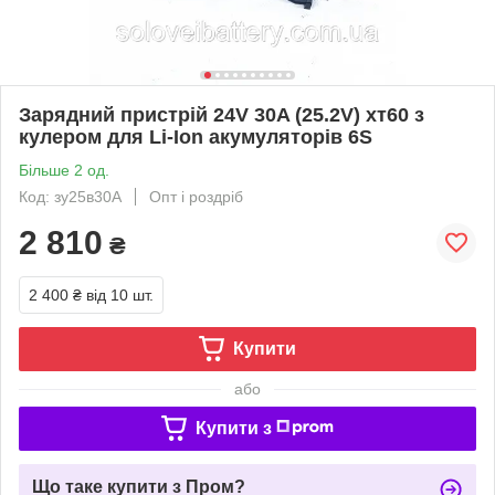
Зарядний пристрій 24V 30A (25.2V) хт60 з
кулером для Li-Ion акумуляторів 6S
Більше 2 од.
Код: зу25в30A
Опт і роздріб
2 810
₴
2 400 ₴
від 10 шт.
Купити
або
Купити з
Що таке купити з Пром?