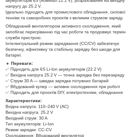
акумуляторів 6S (номінал 22.2 V), розрахований на вихідну
напругу до 25.2 V.
Ідеально підходить для промислового обладнання, силової
техніки та саморобних проєктів з великим струмом заряду.
Обладнаний вентилятором активного охолодження, який
запобігає перегріванню під час роботи та продовжує термін
служби пристрою.
Інтелектуальний режим заряджання (CC/CV) забезпечує
безпечну, ефективну та стабільну зарядку без шкоди для
батареї.
🔸
Переваги:
✅ Підходить для 6S Li-Ion акумуляторів (22.2 V)
✅ Вихідна напруга 25.2 V — точна зарядка без перезаряду
✅ Струм 30 A — швидка зарядка потужних батарей
✅ Вбудований кулер — активне охолодження при роботі
✅ Підходить для проєктів DIY, електротехніки, обладнання
Характеристики:
Вхідна напруга: 110–240 V (AC)
Вихідна напруга: 25.2 V
Вихідний струм: 30 A
Тип акумуляторів: Li‑Ion
Режим зарядки: CC‑CV
Охолодження: Вбудований вентилятор